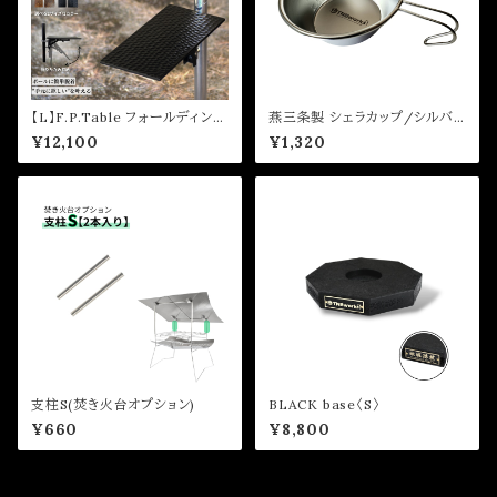
【L】F.P.Table フォールディング
燕三条製 シェラカップ/シルバ
ポールテーブル
ー〈 18-8ステンレス・330ml〉
¥12,100
¥1,320
支柱S(焚き火台オプション)
BLACK base〈S〉
¥660
¥8,800