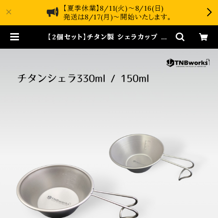
【夏季休業】8/11(火)～8/16(日)
発送は8/17(月)～開始いたします。
【2個セット】チタン製 シェラカップ 33
0ml / 150ml | TNBworks onl
ine shop