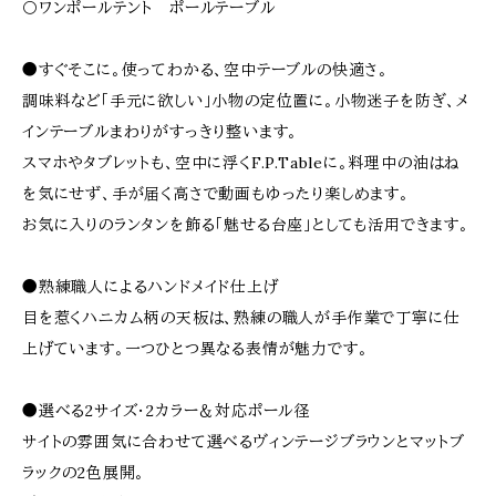
〇ワンポールテント ポールテーブル
●すぐそこに。使ってわかる、空中テーブルの快適さ。
調味料など「手元に欲しい」小物の定位置に。小物迷子を防ぎ、メ
インテーブルまわりがすっきり整います。
スマホやタブレットも、空中に浮くF.P.Tableに。料理中の油はね
を気にせず、手が届く高さで動画もゆったり楽しめます。
お気に入りのランタンを飾る「魅せる台座」としても活用できます。
●熟練職人によるハンドメイド仕上げ
目を惹くハニカム柄の天板は、熟練の職人が手作業で丁寧に仕
上げています。一つひとつ異なる表情が魅力です。
●選べる2サイズ・2カラー＆対応ポール径
サイトの雰囲気に合わせて選べるヴィンテージブラウンとマットブ
ラックの2色展開。