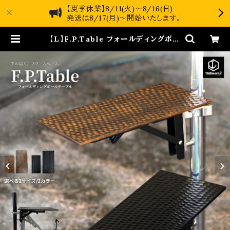
【夏季休業】8/11(火)～8/16(日)
発送は8/17(月)～開始いたします。
【L】F.P.Table フォールディングポー
ルテーブル | TNBworks online s
hop