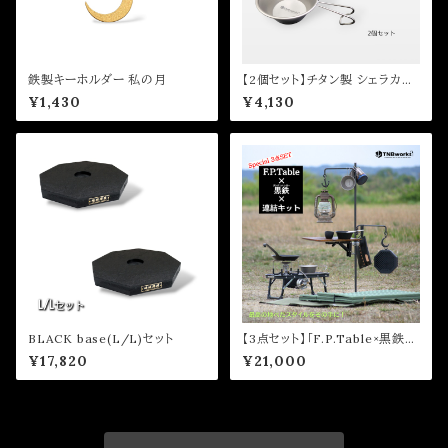
鉄製キーホルダー 私の月
【2個セット】チタン製 シェラカッ
プ 330ml / 150ml
¥1,430
¥4,130
BLACK base(L/L)セット
【3点セット】「F.P.Table×黒鉄×
連結キット」SET
¥17,820
¥21,000