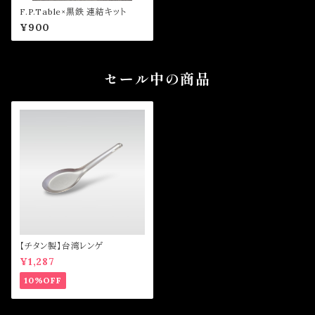
F.P.Table×黒鉄 連結キット
¥900
セール中の商品
【チタン製】台湾レンゲ
¥1,287
10%OFF