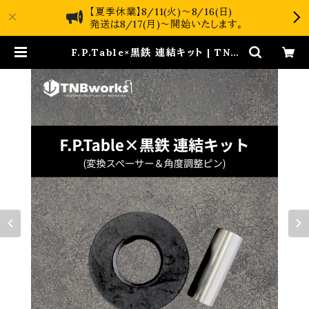
【夏季休業】8/11(火)～8/16(日)
発送は8/17(月)～開始いたします。
F.P.Table×黒鉄 連結キット | TNB
works online shop