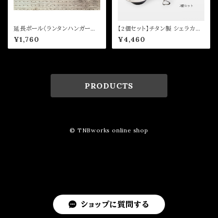
延長ポール〈ランタンハンガー黒
【2個セット】チタン製 シェラカッ
鉄〉
プ 330ml
¥1,760
¥4,460
PRODUCTS
© TNBworks online shop
ショップに質問する