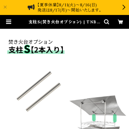
【夏季休業】8/11(火)～8/16(日)
発送は8/17(月)～開始いたします。
支柱S(焚き火台オプション) | TNBw
orks online shop