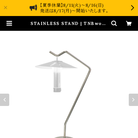
【夏季休業】8/11(火)～8/16(日)
発送は8/17(月)～開始いたします。
STAINLESS STAND | TNBwork
s online shop