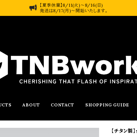
【夏季休業】8/11(火)～8/16(日)
発送は8/17(月)～開始いたします。
UCTS
ABOUT
CONTACT
SHOPPING GUIDE
【チタン製