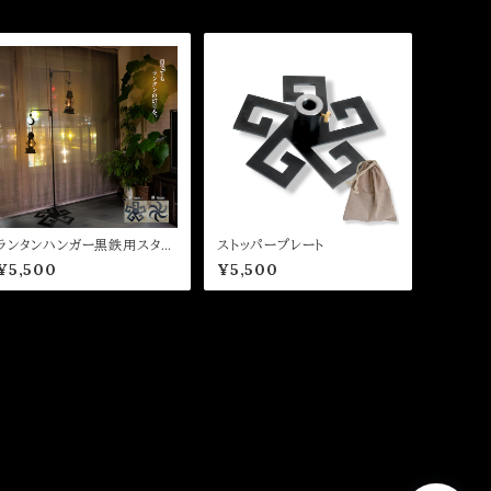
ランタンハンガー黒鉄用スタン
ストッパープレート
ド
¥5,500
¥5,500