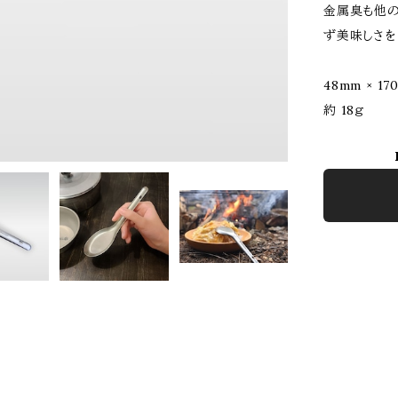
金属臭も他
ず美味しさを
48mm × 17
約 18ｇ