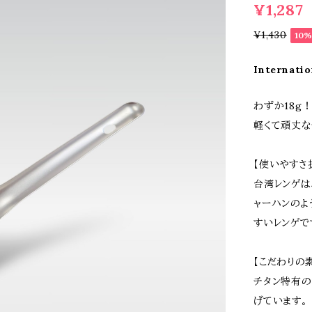
¥1,287
¥1,430
10
Internatio
わずか18g
軽くて頑丈な
【使いやすさ
台湾レンゲは
ャーハンのよ
すいレンゲで
【こだわりの素材
チタン特有の
げています。