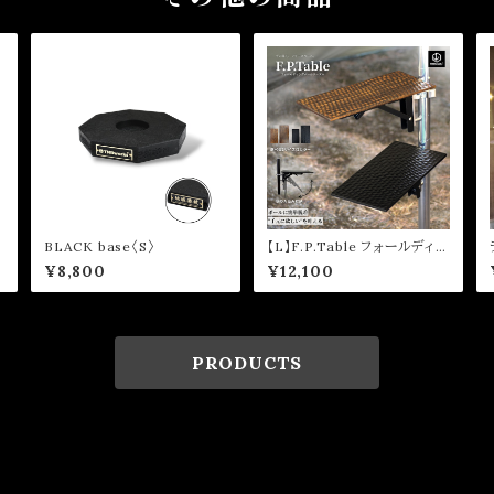
BLACK base〈S〉
【L】F.P.Table フォールディン
グポールテーブル
¥8,800
¥12,100
PRODUCTS