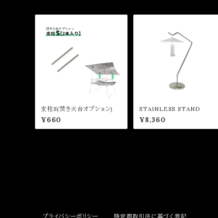
支柱S(焚き火台オプション)
STAINLESS STAND
¥660
¥8,360
プライバシーポリシー
特定商取引法に基づく表記