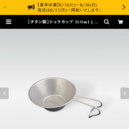
【夏季休業】8/11(火)～8/16(日)
発送は8/17(月)～開始いたします。
【チタン製】シェラカップ 150ml | TN
Bworks online shop