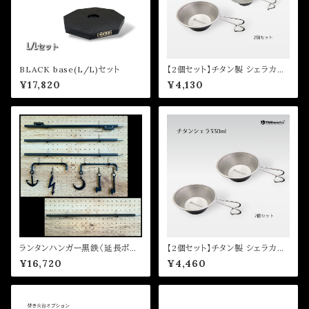
BLACK base(L/L)セット
【2個セット】チタン製 シェラカッ
プ 330ml / 150ml
¥17,820
¥4,130
ランタンハンガー黒鉄〈延長ポー
【2個セット】チタン製 シェラカッ
ルセット〉
プ 330ml
¥16,720
¥4,460